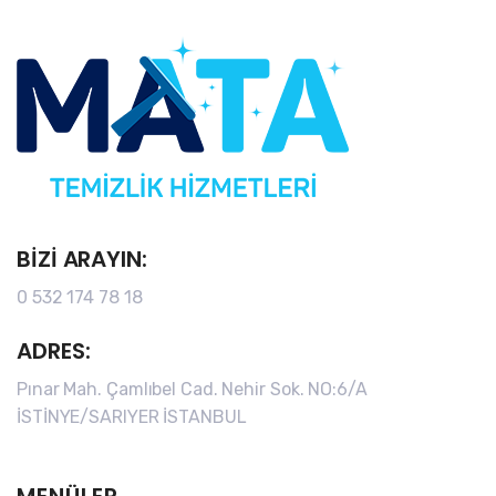
BIZI ARAYIN:
0 532 174 78 18
ADRES:
Pınar Mah. Çamlıbel Cad. Nehir Sok. NO:6/A
İSTİNYE/SARIYER İSTANBUL
MENÜLER